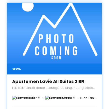
SEWA
Apartemen Lavie All Suites 2 BR
Fasilitas Lantai dasar : Lounge cekung, Ruang baca,
Ruang pra-fungsi dan serbaguna, Kolam Gym,
Kolam renang anak-anak, Ruang mandi uap, Kamar
Kamar Tidur:
2
Kamar Mandi:
2
Luas Tanah:
127
m²
bayi dan ruang bermain, Taman bermain luar
ruangan, Paviliun Kolam Renang, Paviliun BBQ,