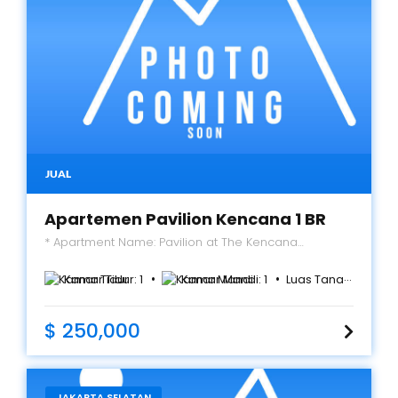
JUAL
Apartemen Pavilion Kencana 1 BR
* Apartment Name: Pavilion at The Kencana
Residences Pondok Indah * Location: Jl. Sultan
Iskandar Muda No.7 Arteri, Jakarta Selatan *
Kamar Tidur:
1
Kamar Mandi:
1
Luas Tanah:
66
m²
Tower/Floor/View: Pavilion/5floor * Size: 66 m2 *
Bedroom: 1 * Bathroom: 1 * Condition: furnished
$ 250,000
JAKARTA SELATAN