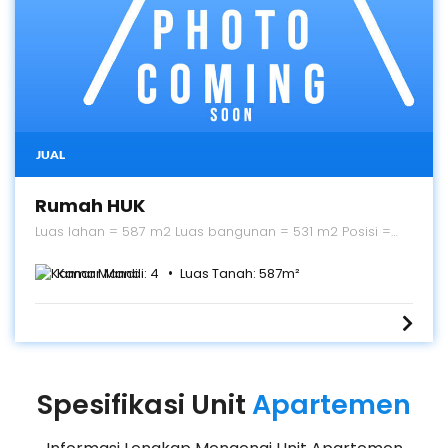
JUAL
Rumah HUK
Luas lahan = 587 m2 Luas bangunan = 531 m2 Posisi =
HUK Kamar Tidur = 5 Kamar mandi = 4 Kolam Renang,
Taman Listrik = 10.500 kwh Sertifikat : Hak Guna Bangunan,
Kamar Mandi:
4
Luas Tanah:
587
m²
dapat ditingkatkan menjadi Hak Milik
Spesifikasi Unit
Apartemen