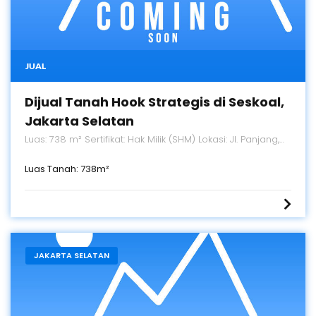
JUAL
Dijual Tanah Hook Strategis di Seskoal,
Jakarta Selatan
Luas: 738 m² Sertifikat: Hak Milik (SHM) Lokasi: Jl. Panjang,
Cipulir, Jakarta Selatan Harga: Rp 28 M ( Negotiable)
Luas Tanah:
738
m²
JAKARTA SELATAN