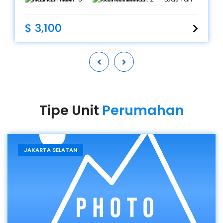
Ibukota Jakarta 12310 • Size: 158 m2 • Bedroom: 3 •
Bathroom: 2 • Condition: • Condition: Fully Furnished
$ 3,100
Tipe Unit
Perumahan
JAKARTA SELATAN