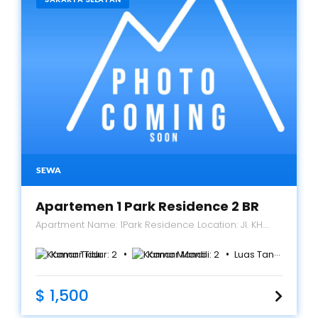
SEWA
Apartemen 1 Park Residence 2 BR
Apartment Name: 1Park Residence Location: Jl. KH.
Syafi’i Hadzami No. 1 Gandaria, Kebayoran Baru,
Jakarta Selatan 12240 Tower/Floor/View: Tower B / 12
Kamar Tidur:
2
Kamar Mandi:
2
Luas Tanah:
91
m²
/ City View Size: 91 m2 Bedroom: 2 Bathroom: 2 Maid
Room: 1 Maid Bathroom: 1 Condition: Full Furnished
$ 1,500